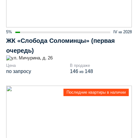
5%
IV
2028
кв
ЖК «Слобода Соломинцы» (первая
очередь)
ул. Мичурина, д. 26
Цена
В продаже
по запросу
146
148
из
Последние квартиры в наличии