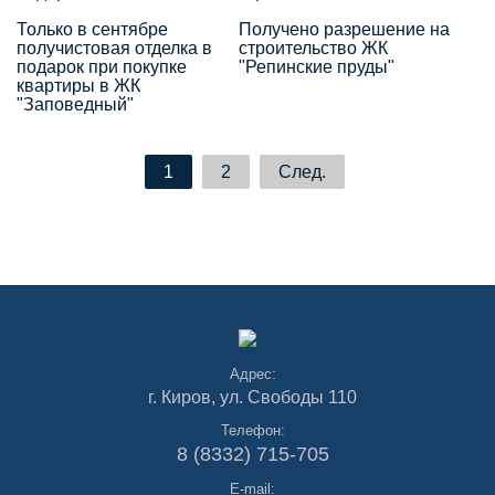
"Репинские пруды"
Только в сентябре
Получено разрешение на
получистовая отделка в
строительство ЖК
подарок при покупке
"Репинские пруды"
квартиры в ЖК
"Заповедный"
1
2
След.
Адрес:
г. Киров, ул. Свободы 110
Телефон:
8 (8332) 715-705
E-mail: