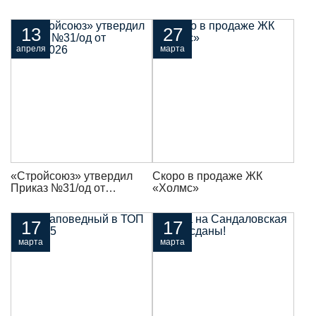
возможность
присоединиться к кругу
владельцев уникальных
13
27
резиденций
апреля
марта
«Стройсоюз» утвердил
Скоро в продаже ЖК
Приказ №31/од от
«Холмс»
13.04.2026
17
17
марта
марта